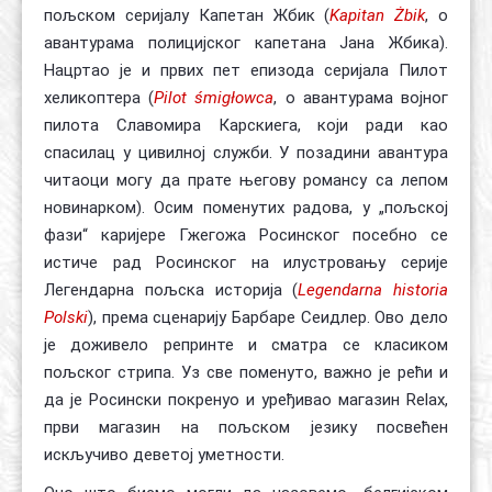
пољском серијалу Капетан Жбик (
Kapitan Żbik
, о
авантурама полицијског капетана Јана Жбика).
Нацртао је и првих пет епизода серијала Пилот
хеликоптера (
Pilot śmigłowca
, о авантурама војног
пилота Славомира Карскиега, који ради као
спасилац у цивилној служби. У позадини авантура
читаоци могу да прате његову романсу са лепом
новинарком). Осим поменутих радова, у „пољској
фази“ каријере Гжегожа Росинског посебно се
истиче рад Росинског на илустровању серије
Легендарна пољска историја (
Legendarna historia
Polski
), према сценарију Барбаре Сеидлер. Ово дело
је доживело репринте и сматра се класиком
пољског стрипа. Уз све поменуто, важно је рећи и
да је Росински покренуо и уређивао магазин Relax,
први магазин на пољском језику посвећен
искључиво деветој уметности.