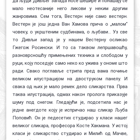
да људи Дивљег запада носе шешире и понашају се
мало неотесаније него ликови у неким другим
жанровима. Сем тога, Вестерн није само вестерн.
Вестерн је још једна Ван Хамова прича о „малом“
човеку, о укрштеним судбинама, о љубави... Уз све
то Дивљи запад је у нашем Вестерну осликао
Гжегож Росински. И то са таквом лепршавошћу,
разноврсношћу примењених техника и слободом у
руци, коју поседује само неко ко ужива у ономе што
ради. Свако поглавље стрипа пред вама почиње
великом илустрацијом на двоструком панелу. И
свака од њих је мало ремек дело сликарства. Прва
таква илустрација, одмах након пролога приказује
шуму под снегом. Гледајући је, подсетила нас је
једне анегдоте коју је испричао наш сликар Љуба
Поповић. Он је педесетих студирао у класи нашег
великог сликара, професора Косте Хакмана. У истој
класи је сликарство студирао и Милић од Мачве,