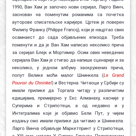
1990, Ван Хам је започео нови серијал, Ларго Винч,
заснован на поменутим романима са почетка
ауторове списатељске каријере. Цртеж је поверен
Филипу Франку (Philippe Francq), који је нацртао свих
осамнаест до сада објављених епизода. Треба
поменути и да је Ван Хам написао неколико прича
за серијал Блејк и Мортимер. Осим ових неведених
серијала Ван Хам је стигао да напише сценарије и за
неколико, у једном албуму заокружених прича,
попут Велике моћи малог Шнинкела (
Le Grand
Pouvoir du Chninkel
) и Вестерна. Читаоци у Србији су
имали прилике да Торгала читају у различитим
едицијама, премијерно у Екс Алманаху, касније у
Суперима и Стрипотеци, а од недавно и у
Интегралима које је објавио Бели Пут, у чијем
издању смо имали прилике да читамо и Шнинкела.
Ларго Винча објављује Маркетпринт у Стрипотеци,
а XIII смо читали У Суперу, Гиганту, Политикином