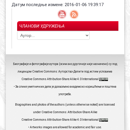
Датум последње измене: 2016-01-06 19:39:17
ЧЛАНОВИ УДРУЖЕЊА
Биографије и фотографије аутора (осим ако другачије није назначено) су под
лиценцом Creative Commons: Ауторство-Делити под истим условима
Creative Commons Attribution-Share Alike 4.0 International
• За слике уметничких дела је дозвољено академско коришћење и поштена
употреба.
Biographies and photos of the authors (unless otherwise noted) are licensed
under Creative Commons: Attribution-Share Alike
Creative Commons Attribution-Share Alike 4.0 International
• Artworks images are allowed for academic and fair use.