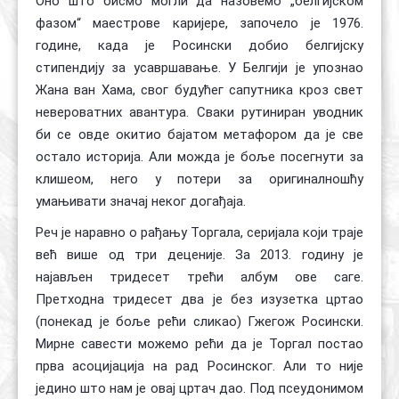
Оно што бисмо могли да назовемо „белгијском
фазом“ маестрове каријере, започело је 1976.
године, када је Росински добио белгијску
стипендију за усавршавање. У Белгији је упознао
Жана ван Хама, свог будућег сапутника кроз свет
невероватних авантура. Сваки рутиниран уводник
би се овде окитио бајатом метафором да је све
остало историја. Али можда је боље посегнути за
клишеом, него у потери за оригиналношћу
умањивати значај неког догађаја.
Реч је наравно о рађању Торгала, серијала који траје
већ више од три деценије. За 2013. годину је
најављен тридесет трећи албум ове саге.
Претходна тридесет два је без изузетка цртао
(понекад је боље рећи сликао) Гжегож Росински.
Мирне савести можемо рећи да је Торгал постао
прва асоцијација на рад Росинског. Али то није
једино што нам је овај цртач дао. Под псеудонимом