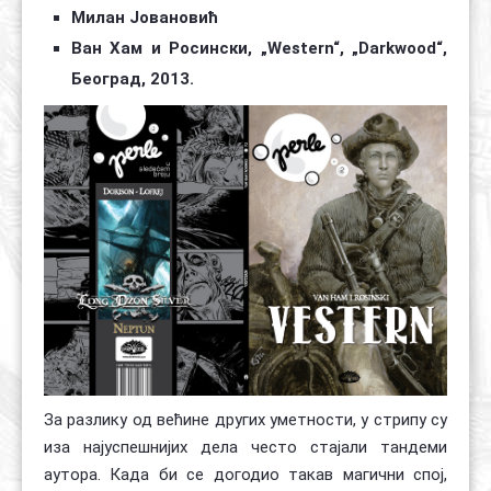
Милан Јовановић
Контакт
Органи
Хол славе
Ван Хам и Росински, „Western“, „Darkwood“,
Београд, 2013.
За разлику од већине других уметности, у стрипу су
иза најуспешнијих дела често стајали тандеми
аутора. Када би се догодио такав магични спој,