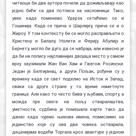
читаоци би два аутора почели да доживљавају као
једно биће са два потписа на насловници. Тако,
увек када поменемо Удерза сетићемо се и
Гошинија. Када се прича о Шарлијеу, прича се и о
Жироу. У том контексту би се могло расправљати о
Кристену и Билалу, Нолити и Ферију, Абулију и
Бернету, могло би дуго да се набраја, али извесно је
да би на попису најславнијих двојаца место у самом
врху заузимали Жан Ван Хам и Гжегож Росински.
Један је Белгијанац, а други Пољак, рођени су у
времену када се свет поделио на Исток и Запад,
сваки са друге стране у то време наметнуте
границе. Али како то често бива у љубави, спорту, а
можда пре свега на пољу стваралаштва,
уметности, судбина је помешала карте тако да
данас када чујемо њихова имена, помислимо на
јединство које су ова два човека остварила,
деценијама водећи Торгала кроз авантуре у једном