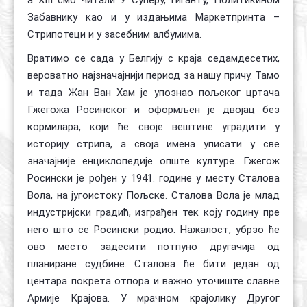
Забавнику као и у издањима Маркетпринта –
Стрипотеци и у засебним албумима.
Вратимо се сада у Белгију с краја седамдесетих,
вероватно најзначајнији период за нашу причу. Тамо
и тада Жан Ван Хам је упознао пољског цртача
Гжегожа Росинског и оформљен је двојац без
кормилара, који ће своје вештине уградити у
историју стрипа, а своја имена уписати у све
значајније енциклопедије опште културе. Гжегож
Росински је рођен у 1941. године у месту Сталова
Вола, на југоистоку Пољске. Сталова Вола је млад
индустријски градић, изграђен тек коју годину пре
него што се Росински родио. Нажалост, убрзо ће
ово место задесити потпуно другачија од
планиране судбине. Сталова ће бити један од
центара покрета отпора и важно уточиште славне
Армије Крајова. У мрачном крајолику Другог