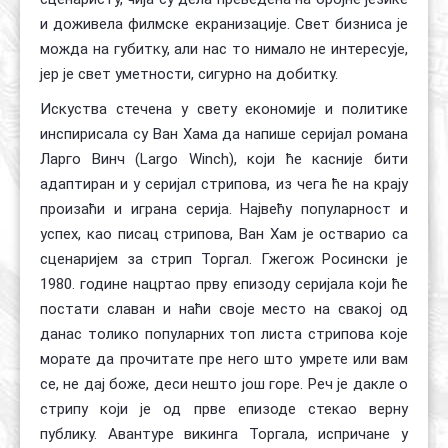
и доживела филмске екранизације. Свет бизниса је
можда на губитку, али нас то нимало не интересује,
јер је свет уметности, сигурно на добитку.
Искуства стечена у свету економије и политике
инспирисала су Ван Хама да напише серијал романа
Ларго Винч (Largo Winch), који ће касније бити
адаптиран и у серијал стрипова, из чега ће на крају
произаћи и играна серија. Највећу популарност и
успех, као писац стрипова, Ван Хам је остварио са
сценаријем за стрип Торгал. Гжегож Росински је
1980. године нацртао прву епизоду серијала који ће
постати славан и наћи своје место на свакој од
данас толико популарних топ листа стрипова које
морате да прочитате пре него што умрете или вам
се, не дај боже, деси нешто још горе. Реч је дакле о
стрипу који је од прве епизоде стекао верну
публику. Авантуре викинга Торгала, испричане у