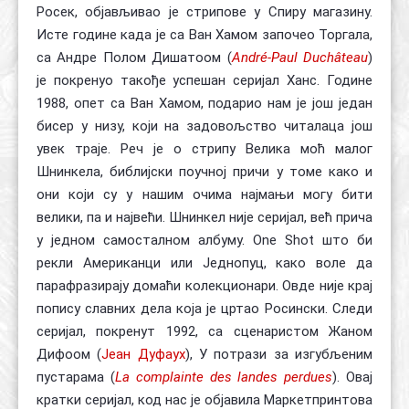
Росек, објављивао је стрипове у Спиру магазину.
Исте године када је са Ван Хамом започео Торгала,
са Андре Полом Дишатоом (
André-Paul Duchâteau
)
је покренуо такође успешан серијал Ханс. Године
1988, опет са Ван Хамом, подарио нам је још један
бисер у низу, који на задовољство читалаца још
увек траје. Реч је о стрипу Велика моћ малог
Шнинкела, библијски поучној причи у томе како и
они који су у нашим очима најмањи могу бити
велики, па и највећи. Шнинкел није серијал, већ прича
у једном самосталном албуму. One Shot што би
рекли Американци или Једнопуц, како воле да
парафразирају домаћи колекционари. Овде није крај
попису славних дела која је цртао Росински. Следи
серијал, покренут 1992, са сценаристом Жаном
Дифоом (
Јеан Дуфауx
), У потрази за изгубљеним
пустарама (
La complainte des landes perdues
). Овај
кратки серијал, код нас је објавила Маркетпринтова