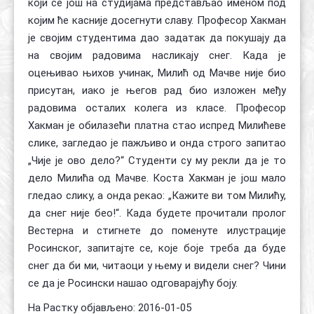
који се још на студијама представљао именом под
којим ће касније досегнути славу. Професор Хакман
је својим студентима дао задатак да покушају да
на својим радовима насликају снег. Када је
оцењивао њихов учинак, Милић од Мачве није био
присутан, иако је његов рад био изложен међу
радовима осталих колега из класе. Професор
Хакман је обилазећи платна стао испред Милићеве
слике, загледао је пажљиво и онда строго запитао
„Чије је ово дело?“ Студенти су му рекли да је то
дело Милића од Мачве. Коста Хакман је још мало
гледао слику, а онда рекао: „Кажите ви том Милићу,
да снег није бео!“. Када будете прочитали пролог
Вестерна и стигнете до поменуте илустрације
Росинског, запитајте се, које боје треба да буде
снег да би ми, читаоци у њему и видели снег? Чини
се да је Росински нашао одговарајућу боју.
На Растку објављено: 2016-01-05