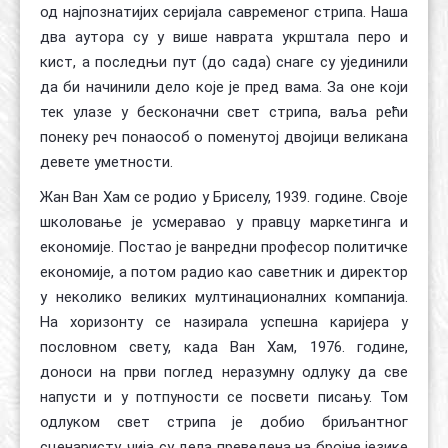
од најпознатијих серијала савременог стрипа. Наша
два аутора су у више наврата укрштала перо и
кист, а последњи пут (до сада) снаге су ујединили
да би начинили дело које је пред вама. За оне који
тек улазе у бесконачни свет стрипа, ваља рећи
понеку реч понаособ о поменутој двојици великана
девете уметности.
Жан Ван Хам се родио у Бриселу, 1939. године. Своје
школовање је усмеравао у правцу маркетинга и
економије. Постао је ванредни професор политичке
економије, а потом радио као саветник и директор
у неколико великих мултинационалних компанија.
На хоризонту се назирала успешна каријера у
пословном свету, када Ван Хам, 1976. године,
доноси на први поглед неразумну одлуку да све
напусти и у потпуности се посвети писању. Том
одлуком свет стрипа је добио бриљантног
сценаристу, чија су дела преведена на бројне језике