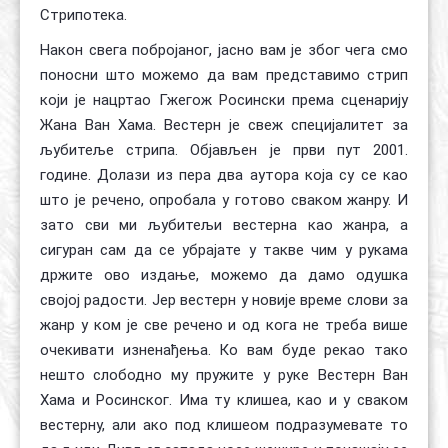
Стрипотека.
Након свега побројаног, јасно вам је због чега смо
поносни што можемо да вам представимо стрип
који је нацртао Гжегож Росински према сценарију
Жана Ван Хама. Вестерн је свеж специјалитет за
љубитеље стрипа. Објављен је први пут 2001.
године. Долази из пера два аутора која су се као
што је речено, опробала у готово сваком жанру. И
зато сви ми љубитељи вестерна као жанра, а
сигуран сам да се убрајате у такве чим у рукама
држите ово издање, можемо да дамо одушка
својој радости. Јер вестерн у новије време слови за
жанр у ком је све речено и од кога не треба више
очекивати изненађења. Ко вам буде рекао тако
нешто слободно му пружите у руке Вестерн Ван
Хама и Росинског. Има ту клишеа, као и у сваком
вестерну, али ако под клишеом подразумевате то