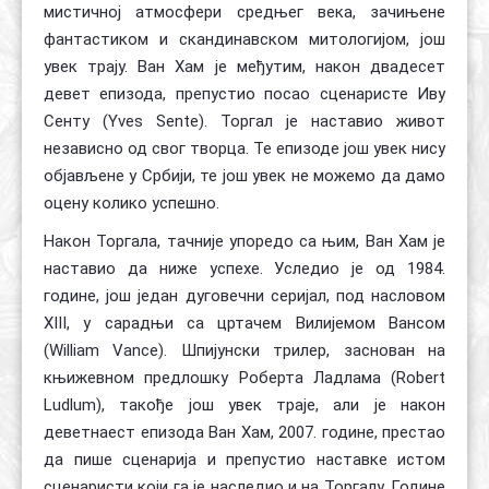
мистичној атмосфери средњег века, зачињене
фантастиком и скандинавском митологијом, још
увек трају. Ван Хам је међутим, након двадесет
девет епизода, препустио посао сценаристе Иву
Сенту (Yves Sente). Торгал је наставио живот
независно од свог творца. Те епизоде још увек нису
објављене у Србији, те још увек не можемо да дамо
оцену колико успешно.
Након Торгала, тачније упоредо са њим, Ван Хам је
наставио да ниже успехе. Уследио је од 1984.
године, још један дуговечни серијал, под насловом
XIII, у сарадњи са цртачем Вилијемом Вансом
(William Vance). Шпијунски трилер, заснован на
књижевном предлошку Роберта Ладлама (Robert
Ludlum), такође још увек траје, али је након
деветнаест епизода Ван Хам, 2007. године, престао
да пише сценарија и препустио наставке истом
сценаристи који га је наследио и на Торгалу. Године