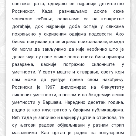
светског рата, одвијало се најраније детињство
Росинског. Када размишљамо докле сеже
човеково сећање, ослањамо се на конкретне
догађаје, док најраније доба остаје у сликама
похрањено у скривеним одајама подсвести. Ако
бисмо покушали да се играмо психоанализе, можда
би могли да закључимо да није необично што је
дечак чије су прве слике овога света били призори
разарања, касније потражио склониште у
уметности. У свету маште и стварања, свету који
сам може да уређује према свом нахођењу.
Росински је 1967. дипломирао на Факултету
ликовних уметности, а потом и на Академији лепих
уметности у Варшави. Наредних десетак година,
радио је као илустратор у бројним публикацијама.
Већ тада је започео и каријеру цртача стрипова, те
су његови радови објављивани у разним стрип
магазинима. Као цртач је радио на популарном