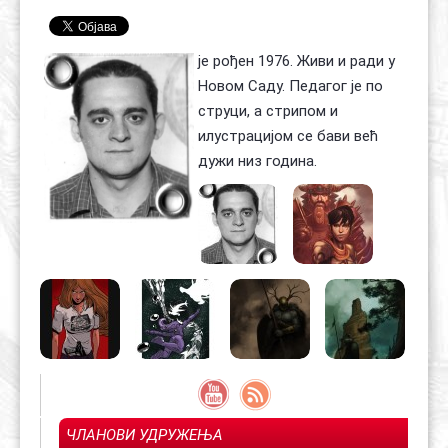
Контакт
Органи
Хол славе
је рођен 1976. Живи и ради у
Новом Саду. Педагог је по
струци, а стрипом и
илустрацијом се бави већ
дужи низ година.
ЧЛАНОВИ УДРУЖЕЊА