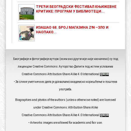
ТРЕЋИ БЕОГРАДСКИ ФЕСТИВАЛ КЊИЖЕВНЕ
КРИТИКЕ: ПРОГРАМ У БИБЛИОТЕЦИ...
ИЗАШАО 68. БРОЈ МАГАЗИНА Z!N –ЗЛО И
НАОПАКО...
Биографије и фотографије аутора (осим ако другачије није назначено) су под
лиценцом Creative Commons: Ауторство-Делити под истим условима
Creative Commons Attribution-Share Alike 4.0 International
• За слике уметничких дела је дозвољено академско коришћење и поштена
употреба.
Biographies and photos of the authors (unless otherwise noted) are licensed
under Creative Commons: Attribution-Share Alike
Creative Commons Attribution-Share Alike 4.0 International
• Artworks images are allowed for academic and fair use.