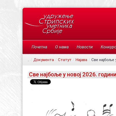
Почетна
О нама
Новости
Конкур
..
/
Документа
/
Статут
/
Најава
/
Све најбоље у
Све најбоље у новој 2026. години