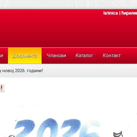
latinica
|
ћирили
си
Документа
Чланови
Каталог
Контакт
 новој 2026. години!
!