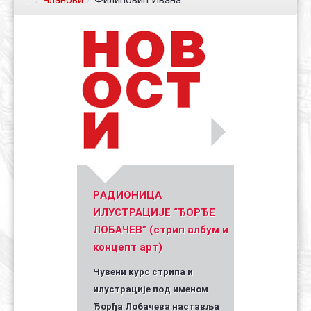
..
/
Чланови
/
Филиповић Ивана
Контакт
Органи
Хол славе
Уметник стрипа и духа Геза Шетет
In memoriam: Зоран Ковачев
(Биографија и стрипографија)
2025)
PАДИОНИЦА
ИЛУСТРАЦИЈЕ “ЂОРЂЕ
ЛОБАЧЕВ” (стрип албум и
концепт арт)
Чувени курс стрипа и
илустрације под именом
Ђорђа Лобачева наставља