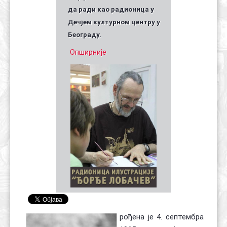
да ради као радионица у
Дечјем културном центру у
Београду.
Опширније
рођена је 4. септембра