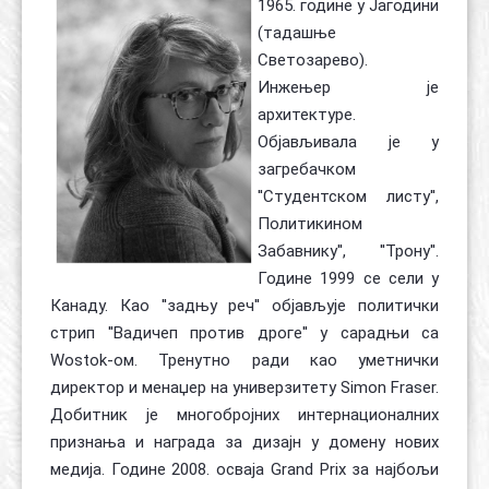
1965. године у Јагодини
(тадашње
Светозарево).
Инжењер је
архитектуре.
Објављивала је у
загребачком
''Студентском листу'',
Политикином
Забавнику'', ''Трону''.
Године 1999 се сели у
Канаду. Као ''задњу реч'' објављује политички
стрип ''Вадичеп против дроге'' у сарадњи са
Wostok-oм. Тренутно ради као уметнички
директор и менаџер на универзитету Simon Fraser.
Добитник је многобројних интернационалних
признања и награда за дизајн у домену нових
медија. Године 2008. осваја Grand Prix за најбољи