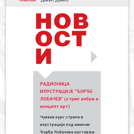
..
/
Чланови
/
Дикић Данко
Контакт
Органи
Хол славе
Уметник стрипа и духа Геза Шетет
In memoriam: Зоран Ковачев
(Биографија и стрипографија)
2025)
PАДИОНИЦА
ИЛУСТРАЦИЈЕ “ЂОРЂЕ
ЛОБАЧЕВ” (стрип албум и
концепт арт)
Чувени курс стрипа и
илустрације под именом
Ђорђа Лобачева наставља