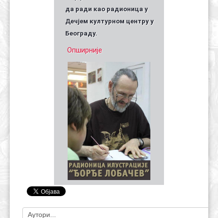
да ради као радионица у
Дечјем културном центру у
Београду.
Опширније