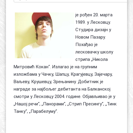
је рођен 20. марта
1989. у Лесковцу.
Студира дизајн у
Новом Пазару.
Похађао је
лесковачку школу
стрипа „Никола
Митровић Кокан“. Излагао је на групним
изложбама у Чачку, Шапцу, Крагујевцу, Зајечару,
Ваљеву, Крушевцу, Зрењанину. Добитник је
награде за најбољег дебитанта на Балканској
смотри у Лесковцу 2004. године. Објављивао је у
„Нашој речи“, „Панорами“, „Стрип Пресингу“, „Тинк
Танку“, „Парабелуму“.