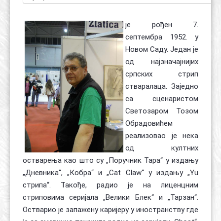
је рођен 7.
септембра 1952. у
Новом Саду. Један је
од најзначајнијих
српских стрип
стваралаца. Заједно
са сценаристом
Светозаром Тозом
Обрадовићем
реализовао је нека
од култних
остварења као што су „Поручник Тара“ у издању
„Дневника“, „Кобра“ и „Cat Claw“ у издању „Yu
стрипа“. Такође, радио је на лиценцним
стриповима серијала „Велики Блек“ и „Тарзан“.
Остварио је запажену каријеру у иностранству где