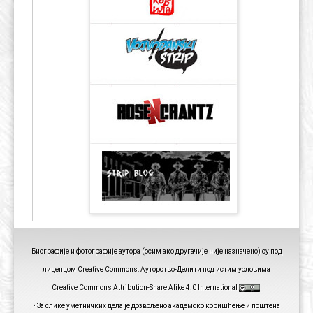
Биографије и фотографије аутора (осим ако другачије није назначено) су под
лиценцом Creative Commons: Ауторство-Делити под истим условима
Creative Commons Attribution-Share Alike 4.0 International
• За слике уметничких дела је дозвољено академско коришћење и поштена