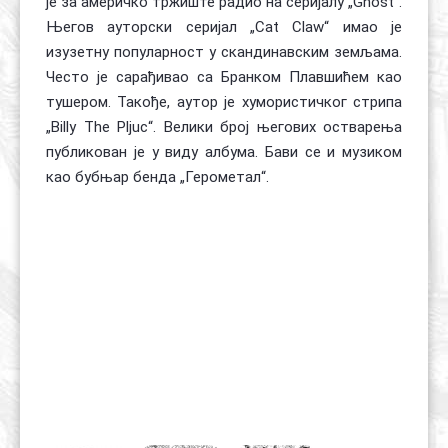
је за америчко тржиште радио на серијалу „Ghost“.
Његов ауторски серијал „Cat Claw“ имао је
изузетну популарност у скандинавским земљама.
Често је сарађивао са Бранком Плавшићем као
тушером. Такође, аутор је хумористичког стрипа
„Billy The Pljuc“. Велики број његових остварења
публикован је у виду албума. Бави се и музиком
као бубњар бенда „Герометал“.