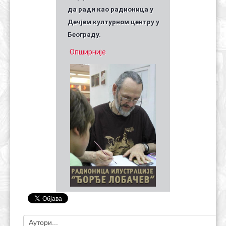
да ради као радионица у
Дечјем културном центру у
Београду.
Опширније