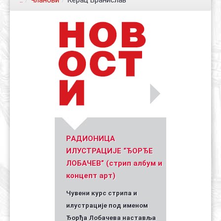
..
/
Чланови
/
Керац Бранислав
Контакт
Органи
Хол славе
Уметник стрипа и духа Геза Шетет
In memoriam: Зоран Ковачев
(Биографија и стрипографија)
2025)
PАДИОНИЦА
ИЛУСТРАЦИЈЕ “ЂОРЂЕ
ЛОБАЧЕВ” (стрип албум и
концепт арт)
Чувени курс стрипа и
илустрације под именом
Ђорђа Лобачева наставља