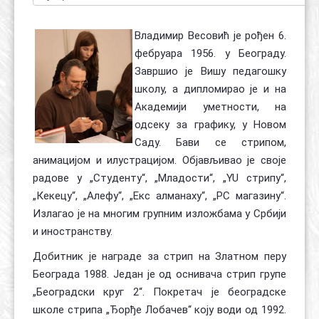
Владимир Весовић је рођен 6.
фебруара 1956. у Београду.
Завршио је Вишу педагошку
школу, а дипломирао је и на
Академији уметности, на
одсеку за графику, у Новом
Саду. Бави се стрипом,
анимацијом и илустрацијом. Објављивао је своје
радове у „Студенту“, „Младости“, „YU стрипу“,
„Кекецу“, „Алефу“, „Екс алманаху“, „РС магазину“.
Излагао је на многим групним изложбама у Србији
и иностранству.
Добитник је награде за стрип на Златном перу
Београда 1988. Један је од оснивача стрип групе
„Београдски круг 2“. Покретач је београдске
школе стрипа „Ђорђе Лобачев“ коју води од 1992.