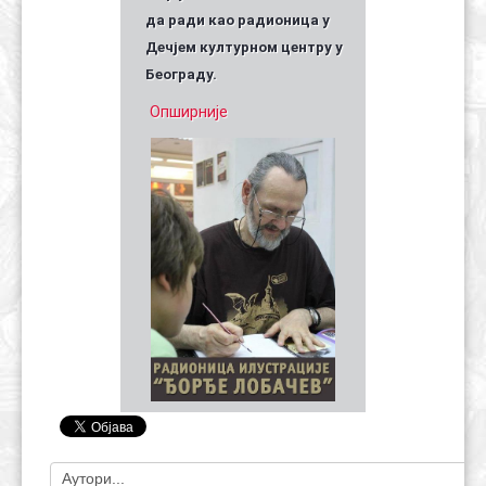
да ради као радионица у
Дечјем културном центру у
Београду.
Опширније