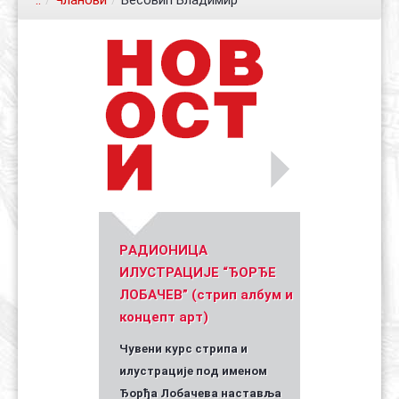
..
/
Чланови
/
Весовић Владимир
Контакт
Органи
Хол славе
Уметник стрипа и духа Геза Шетет
In memoriam: Зоран Ковачев
(Биографија и стрипографија)
2025)
PАДИОНИЦА
ИЛУСТРАЦИЈЕ “ЂОРЂЕ
ЛОБАЧЕВ” (стрип албум и
концепт арт)
Чувени курс стрипа и
илустрације под именом
Ђорђа Лобачева наставља