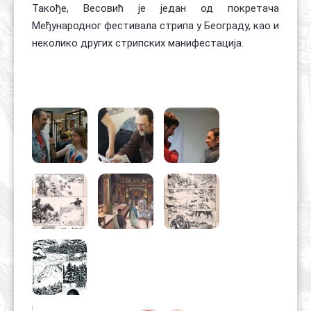
Такође, Весовић је један од покретача
Међународног фестивала стрипа у Београду, као и
неколико других стрипских манифестација.