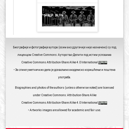
Биографије и фотографије аутора (осим ако другачије није назначено) су под
лиценцом Creative Commons: Ауторство-Делити под истим условима
Creative Commons Attribution-Share Alike 4.0 International
• За слике уметничких дела је дозвољено академско коришћење и поштена
употреба.
Biographies and photos of the authors (unless otherwise noted) are licensed
under Creative Commons: Attribution-Share Alike
Creative Commons Attribution-Share Alike 4.0 International
• Artworks images are allowed for academic and fair use.