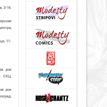
а
, 3-16.
терских
центра,
це, 11-
 за рок
т, СКЦ,
 за рок
еоград,