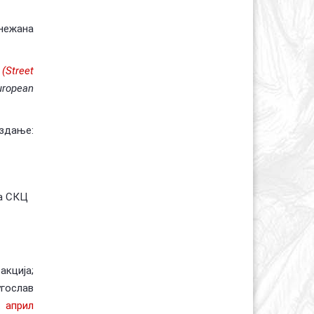
Снежана
(Street
European
Издање:
ва СКЦ
акција;
угослав
. април