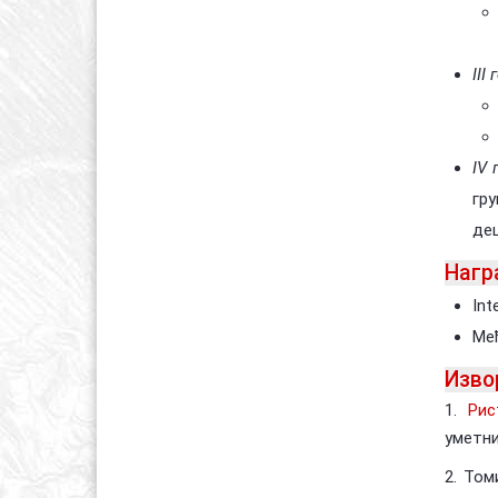
III
IV
гру
де
Нагр
Int
Међ
Изво
1.
Рис
уметни
2. Том