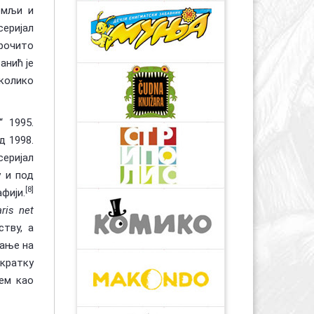
емљи и
серијал
арочито
анић је
колико
 1995.
д 1998.
серијал
у и под
[8]
фији.
ris net
ству, а
нање на
 кратку
ем као