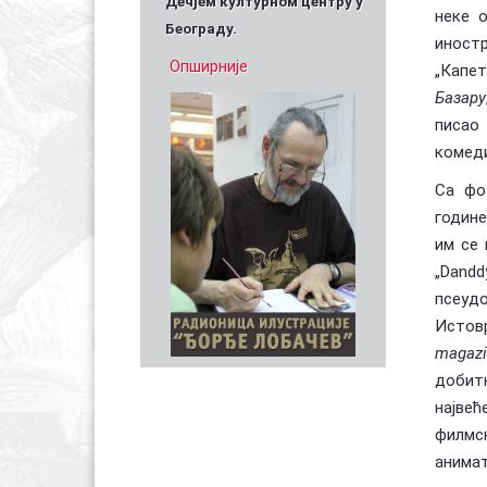
Дечјем културном центру у
неке 
Београду.
иностр
Опширније
„Капет
Базару
писао
комеди
Са фо
године
им се 
„Dandd
псеудо
Истов
magazi
добитн
највећ
филмс
анима