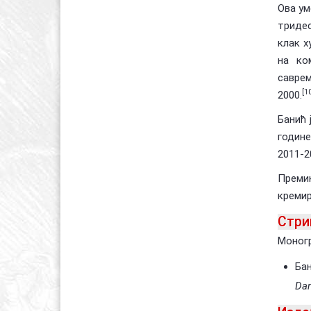
Ова ум
тридес
клак х
на ко
саврем
[1
2000.
Банић 
годин
2011-2
Преми
кремир
Стри
Моног
Бан
Dan