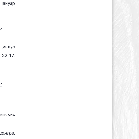
 јануар
4.
Циклус
 22-17.
5.
ипских
центра
,