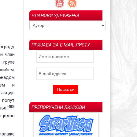
ЧЛАНОВИ УДРУЖЕЊА
гољуб Арсенијевић –
Ин мемориам: Драгољуб "Драган" М.
023)
Савић (1957-2022)
Испраћај Ла
ПРИЈАВА ЗА E-MAIL ЛИСТУ
граду.
ни члан
 групе
ићем,
надом
ићем и
акције
, попут
ПРЕПОРУЧЕНИ ЛИНКОВИ
[4][5]
пља.
а једно
 излаже