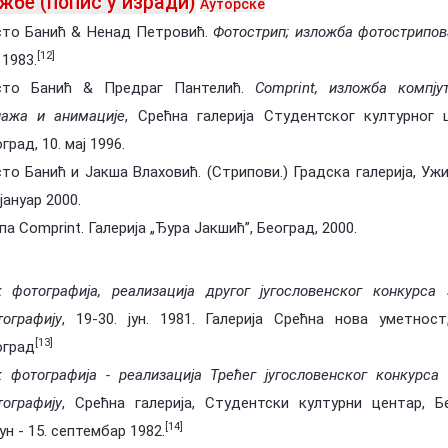
жбе (попис у изради)
Ауторске
сто Банић & Ненад Петровић.
Фотострип; изложба фотострипов
[12]
. 1983.
сто Банић & Предраг Пантелић.
Comprint, изложба компју
лажа и анимације
, Срећна галерија Студентског културног 
град, 10. мај 1996.
то Банић и Јакша Влаховић. (Стрипови.) Градска галерија, Ужи
 јануар 2000.
па Comprint. Галерија „Ђура Јакшић”, Београд, 2000.
к фотографија, реализација другог југословенског конкурса
ографију
, 19-30. јун. 1981. Галерија Срећна нова уметнос
[13]
оград
 фотографија - реализација Трећег југословенског конкурса
ографију
, Срећна галерија, Студентски културни центар, Б
[14]
јун - 15. септембар 1982.