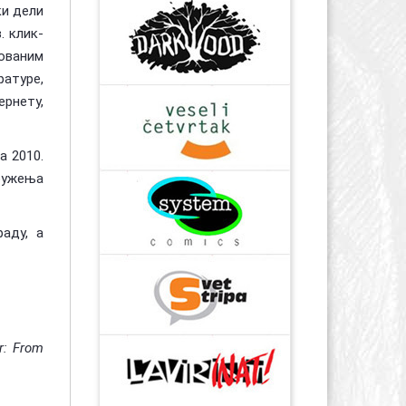
ки дели
. клик-
нованим
атуре,
ернету
,
а 2010.
ружења
аду, а
r: From