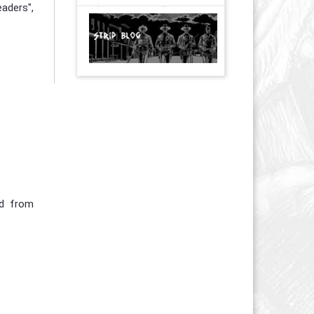
aders",
ld from