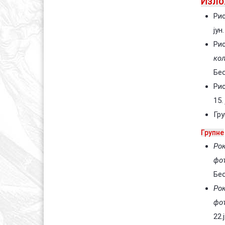
Изло
Ри
јун
Ри
ко
Бео
Рис
15.
Гру
Групне
Ро
фот
Бе
Рок
фот
22.