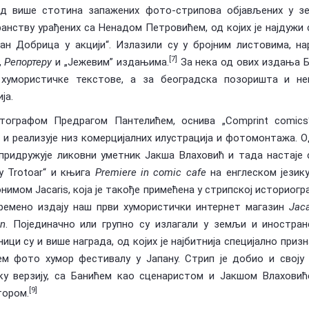
од више стотина запажених фото-стрипова објављених у з
анству урађених са Ненадом Петровићем, од којих је најдужи 
ан Добрица у акцији“. Излазили су у бројним листовима, н
[7]
,
Репортеру
и „Јежевим” издањима.
За нека од ових издања Б
 хумористичке текстове, а за београдска позоришта и не
ја.
тографом Предрагом Пантелићем, оснива „Comprint comics“
 и реализује низ комерцијалних илустрација и фотомонтажа. О
придружује ликовни уметник Јакша Влаховић и тада настаје 
y Trotoar“ и књига
Premiere in comic cafe
на енглеском језик
нимом Jacaris, која је такође примећена у стрипској историогра
ремено издају наш први хумористички интернет магазин
Jaca
n
. Појединачно или групно су излагали у земљи и иностран
ици су и више награда, од којих је најбитнија специјално приз
ем фото хумор фестивалу у Јапану. Стрип је добио и своју
ку верзију, са Банићем као сценаристом и Јакшом Влаховић
[9]
тором.