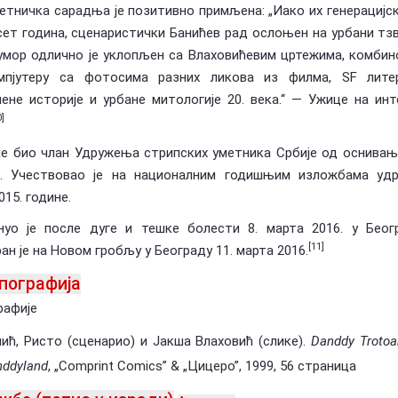
етничка сарадња је позитивно примљена: „Иако их генерацијс
ет година, сценаристички Банићев рад ослоњен на урбани тзв
умор одлично је уклопљен са Влаховићевим цртежима, комби
мпјутеру са фотосима разних ликова из филма, SF литер
ене историје и урбане митологије 20. века.“
— Ужице на инт
0]
је био члан Удружења стрипских уметника Србије од оснивањ
е. Учествовао је на националним годишњим изложбама уд
015. године.
нуо је после дуге и тешке болести 8. марта 2016. у Беогр
[11]
ан је на Новом гробљу у Београду 11. марта 2016.
пографија
рафије
ић, Ристо (сценарио) и Јакша Влаховић (слике).
Danddy Trotoa
ddyland
, „Comprint Comics” & „Цицеро”, 1999, 56 страница