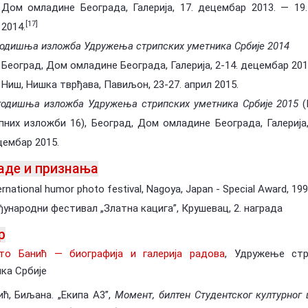
Дом омладине Београда, Галерија, 17. децембар 2013. — 19.
[17]
2014.
 годишња изложба Удружења стрипских уметника Србије 2014
Београд, Дом омладине Београда, Галерија, 2-14. децембар 201
Ниш, Нишка тврђава, Павиљон, 23-27. април 2015.
 годишња изложба Удружења стрипских уметника Србије 2015
(
пних изложби 16), Београд, Дом омладине Београда, Галерија,
цембар 2015.
аде и признања
ernational humor photo festival, Nagoya, Japan - Special Award, 199
ународни фестивал „Златна кацига”, Крушевац, 2. награда
р
то Банић — биографија и галерија радова
, Удружење стр
ка Србије
ић, Биљана. „Екипа А3”,
Момент, билтен Студентског културног 