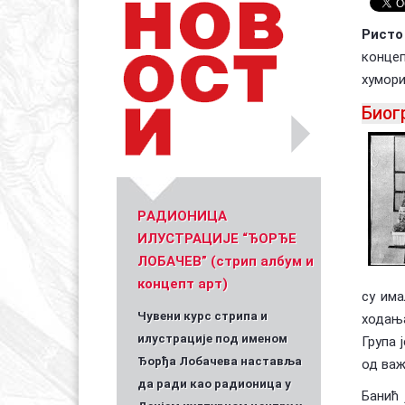
Ристо
концеп
Уметник стрипа и духа Геза Шетет
In memoriam: З
(Биографија и стрипографија)
2025)
хумори
Биог
PАДИОНИЦА
ИЛУСТРАЦИЈЕ “ЂОРЂЕ
ЛОБАЧЕВ” (стрип албум и
концепт арт)
су има
Чувени курс стрипа и
ходања
илустрације под именом
Група 
Ђорђа Лобачева наставља
од важ
да ради као радионица у
Банић 