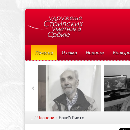
Почетна
О нама
Новости
Конкур
..
/
Чланови
/
Банић Ристо