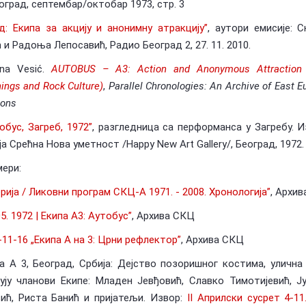
еоград, септембар/октобар 1973, стр. 3
ад: Екипа за акцију и анонимну атракцију”
, аутори емисије: 
 и Радоња Лепосавић, Радио Београд 2, 27. 11. 2010.
ena Vesić.
AUTOBUS – A3: Action and Anonymous Attraction 
ings and Rock Culture)
,
Parallel Chronologies: An Archive of East 
ions
обус, Загреб, 1972”
, разгледница са перформанса у Загребу. 
ја Срећна Нова уметност /Happy New Art Gallery/, Београд, 1972.
мери:
ерија / Ликовни програм СКЦ-А 1971. - 2008. Хронологија”
, Архи
05. 1972 | Екипа А3: Аутобус”
, Архива СКЦ
-11-16 „Екипа А на 3: Црни рефлектор”
, Архива СКЦ
а А 3, Београд, Србија: Дејство позоришног костима, улична 
ују чланови Екипе: Младен Јевђовић, Славко Тимотијевић, Ј
ић, Риста Банић и пријатељи. Извор:
II Априлски сусрет 4-11