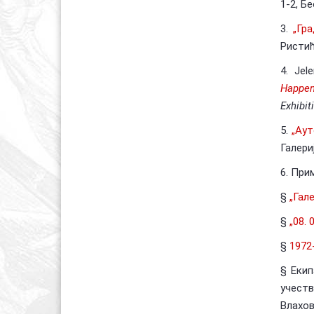
1-2, Б
3.
„Гр
Ристић
4. Jel
Happen
Exhibit
5.
„Аут
Галери
6. При
§
„Гал
§
„08. 
§
1972
§ Екип
учеств
Влахов