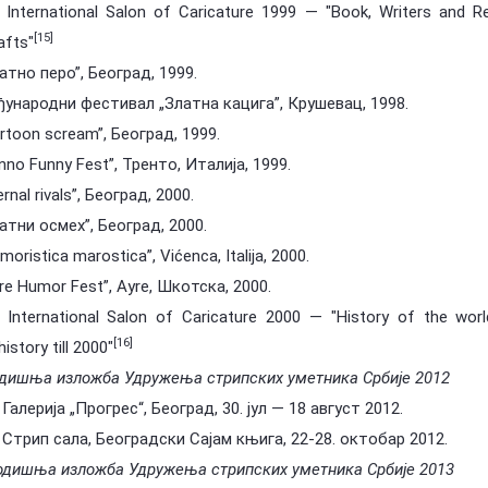
 International Salon of Caricature 1999 — "Book, Writers and Re
[15]
afts"
атно перо”, Београд, 1999.
ународни фестивал „Златна кацига”, Крушевац, 1998.
rtoon scream”, Београд, 1999.
nno Funny Fest”, Тренто, Италија, 1999.
ernal rivals”, Београд, 2000.
атни осмех”, Београд, 2000.
moristica marostica”, Vićenca, Italija, 2000.
re Humor Fest”, Ayre, Шкотска, 2000.
 International Salon of Caricature 2000 — "History of the wor
[16]
history till 2000"
одишња изложба Удружења стрипских уметника Србије 2012
Галерија „Прогрес“, Београд, 30. јул — 18 август 2012.
Стрип сала, Београдски Сајам књига, 22-28. октобар 2012.
годишња изложба Удружења стрипских уметника Србије 2013