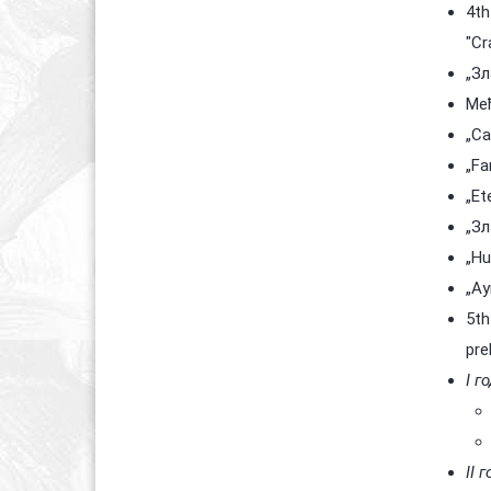
4th
"Cr
„Зл
Међ
„Ca
„Fa
„Et
„Зл
„Hu
„Ay
5th
pre
I г
II 