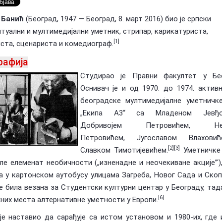
 Банић
(Београд, 1947 — Београд, 8. март 2016) био је српски
Предлагање кандидата за тзв.
туални и мултимедијални уметник, стрипар, карикатуриста,
оран Ковачевић (1955-
Националне пензије у издаваштву —
У сећање: Бо
Посебна признања Владе Репу…
Маки (1955-2
[1]
ста, сценариста и комедиограф.
рафија
Студирао је Правни факултет у Бео
Оснивач је и од 1970. до 1974. актив
београдске мултимедијалне уметничке
„Екипа А3“ са Младеном Јевђов
Добривојем Петровићем, Не
Петровићем, Југославом Влахов
[2][3]
Славком Тимотијевићем.
Уметничке 
ле елеменат необичности („изненадне и неочекиване акције”')
 у картонском аутобусу улицама Загреба, Новог Сада и Ско
је била везана за Студентски културни центар у Београду, тад
[6]
них места алтернативне уметности у Европи.
је наставио да сарађује са истом установом и 1980-их, где