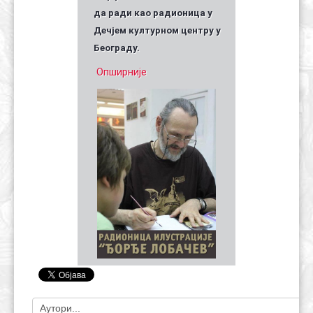
да ради као радионица у
Дечјем културном центру у
Београду.
Опширније