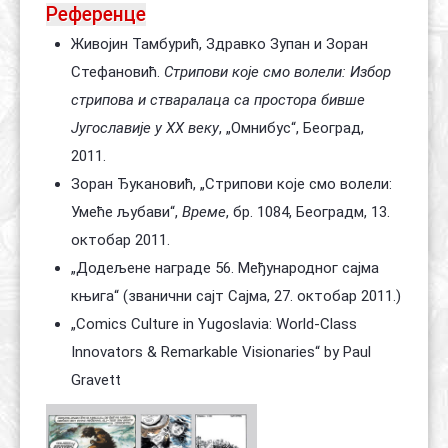
Референце
Живојин Тамбурић, Здравко Зупан и Зоран
Стефановић.
Стрипови које смо волели: Избор
стрипова и стваралаца са простора бивше
Југославије у XX веку
, „Омнибус“, Београд,
2011.
Зоран Ђукановић,
„Стрипови које смо волели:
Умеће љубави“
,
Време
, бр. 1084, Београдм, 13.
октобар 2011.
„Додељене награде 56. Међународног сајма
књига“
(званични сајт Сајма, 27. октобар 2011.)
„Comics Culture in Yugoslavia: World-Class
Innovators & Remarkable Visionaries“
by Paul
Gravett