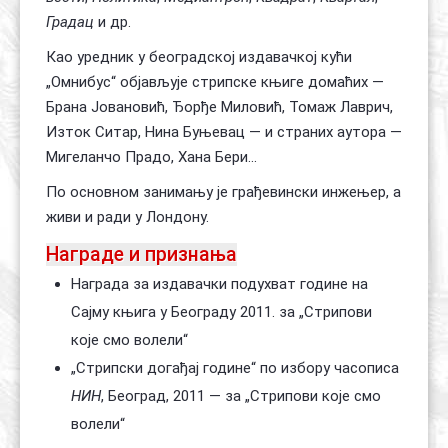
Градац
и др.
Као уредник у београдској издавачкој кући
„Омнибус“ објављује стрипске књиге домаћих —
Брана Јовановић, Ђорђе Миловић, Томаж Лаврич,
Изток Ситар
,
Нина Буњевац
— и страних аутора —
Мигеланчо Прадо
,
Хана Бери
...
По основном занимању је грађевински инжењер, а
живи и ради у Лондону.
Награде и признања
Награда за издавачки подухват године на
Сајму књига у Београду 2011. за „Стрипови
које смо волели“
„Стрипски догађај године“ по избору часописа
НИН
, Београд, 2011 — за „Стрипови које смо
волели“