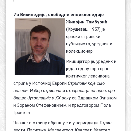
Из Википедије, слободне енциклопедије
Живојин Тамбурић
(Крушевац, 1957) је
српски стрипски
публициста, уредник и
колекционар.
Иницијатор је, уредник и
један од аутора првог
критичког лексикона
стрипа у Источној Европи
Стрипови које смо
волели: Избор стрипова и стваралаца са простора
бивше Југославије у XX веку
са Здравком Зупаном
и Зораном Стефановићем, и предговором
Пола
Гравета
.
Чланке о стрипу објављује и у периодици:
Стрип
вести
,
Политика
,
Медиантроп
,
Квадрат
,
Квартал
,