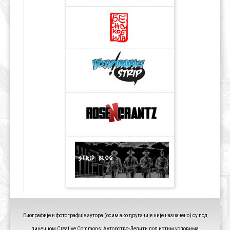
Биографије и фотографије аутора (осим ако другачије није назначено) су под
лиценцом Creative Commons: Ауторство-Делити под истим условима