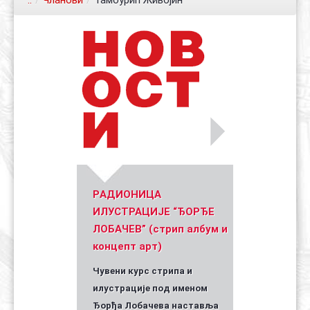
..
/
Чланови
/
Тамбурић Живојин
Контакт
Органи
Хол славе
Уметник стрипа и духа Геза Шетет
In memoriam: Зоран Ковачев
(Биографија и стрипографија)
2025)
PАДИОНИЦА
ИЛУСТРАЦИЈЕ “ЂОРЂЕ
ЛОБАЧЕВ” (стрип албум и
концепт арт)
Чувени курс стрипа и
илустрације под именом
Ђорђа Лобачева наставља