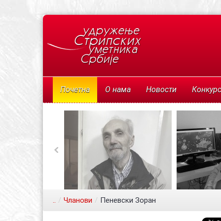
Почетна
О нама
Новости
Конкур
..
/
Чланови
/
Пеневски Зоран