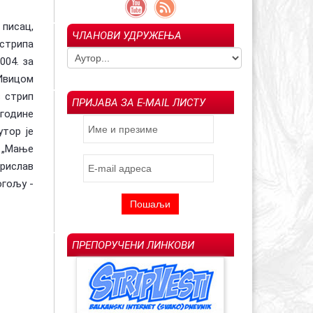
писац,
ЧЛАНОВИ УДРУЖЕЊА
 стрипа
гољуб Арсенијевић –
Ин мемориам: Драгољуб "Драган" М.
023)
Савић (1957-2022)
Испраћај Ла
004. за
 Ивицом
в стрип
ПРИЈАВА ЗА E-MAIL ЛИСТУ
 године
утор је
, „Мање
рислав
огољу -
ПРЕПОРУЧЕНИ ЛИНКОВИ