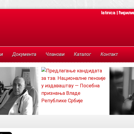
latinica
|
ћирили
си
Документа
Чланови
Каталог
Контакт