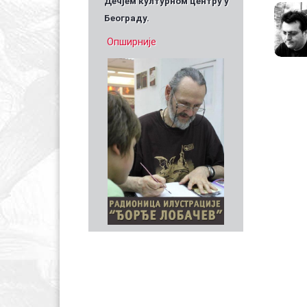
Дечјем културном центру у
Београду.
Опширније