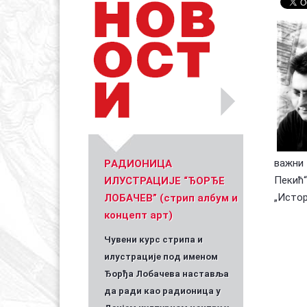
Уметник стрипа и духа Геза Шетет
In memoriam: З
(Биографија и стрипографија)
2025)
важни
PАДИОНИЦА
Пекић“
ИЛУСТРАЦИЈЕ “ЂОРЂЕ
„Истор
ЛОБАЧЕВ” (стрип албум и
концепт арт)
Чувени курс стрипа и
илустрације под именом
Ђорђа Лобачева наставља
да ради као радионица у