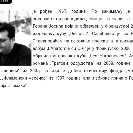
је рођен 1967. године. По занимаљу је 
Предлагање кандидата за тзв.
сценариста и преводилац. Био је сценариста
оран Ковачевић (1955-
Националне пензије у издаваштву —
У сећање: Бо
Посебна признања Владе Репу…
Маки (1955-2
Горана Јосића који је објављен у Француској 2
издавачку кућу „Delcourt“. Сарађивао је са
Стевановићем на неколико пројеката, а њихо
албум „L’Anatomie du Ciel“ је у Француској 2006.
објавила издавачка кућа „Les Humanoides“. А
романа „Трагови одсудства“ из 2008. године
 злочини“ из 2005, за који је добио стипендију фонда „Бо
, „Фламански месечар“ из 1997. године, али и збирке прича о Г
ија стомака“.