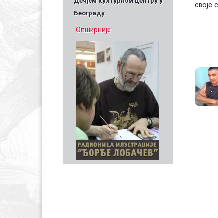
Дечјем културном центру у
своје 
Београду.
Опширније