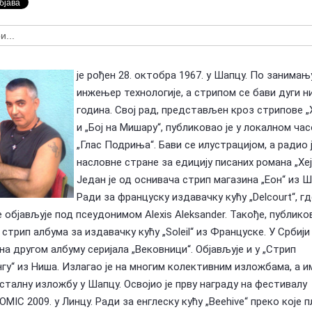
Предлагање кандидата за тзв.
оран Ковачевић (1955-
Националне пензије у издаваштву —
У сећање: Бо
Посебна признања Владе Репу…
Маки (1955-2
је рођен 28. октобра 1967. у Шапцу. По занимању
инжењер технологије, а стрипом се бави дуги н
година. Свој рад, представљен кроз стрипове „
и „Бој на Мишару“, публиковао је у локалном ча
„Глас Подриња“. Бави се илустрацијом, а радио 
насловне стране за едицију писаних романа „Хеј
Један је од оснивача стрип магазина „Еон“ из Ш
Ради за француску издавачку кућу „Delcourt“, гд
 објављује под псеудонимом Alexis Aleksander. Такође, публико
 стрип албума за издавачку кућу „Soleil“ из Француске. У Србији 
на другом албуму серијала „Вековници“. Објављује и у „Стрип
гу“ из Ниша. Излагао је на многим колективним изложбама, а им
сталну изложбу у Шапцу. Освојио је прву награду на фестивалу
MIC 2009. у Линцу. Ради за енглеску кућу „Beehive“ преко које 