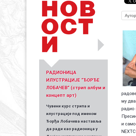
Уметник стрипа и духа Геза Шетет
In memoriam: З
(Биографија и стрипографија)
2025)
PАДИОНИЦА
ИЛУСТРАЦИЈЕ “ЂОРЂЕ
ЛОБАЧЕВ” (стрип албум и
радове
концепт арт)
му два
Чувени курс стрипа и
радио 
илустрације под именом
Пресин
Ђорђа Лобачева наставља
и само
да ради као радионица у
NEXTCO