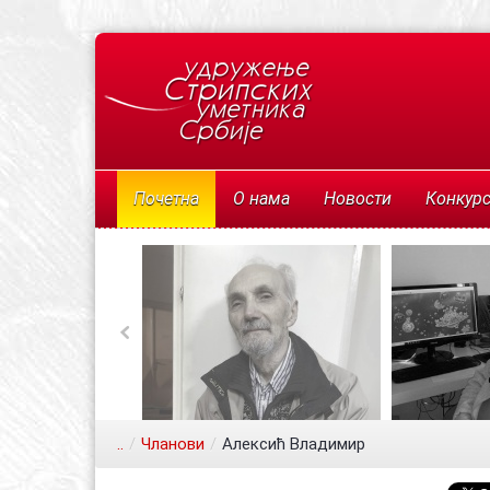
Почетна
О нама
Новости
Конкур
..
/
Чланови
/
Алексић Владимир