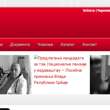
latinica
|
ћирили
си
Документа
Чланови
Каталог
Контакт