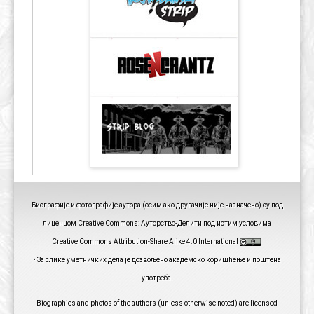
Биографије и фотографије аутора (осим ако другачије није назначено) су под
лиценцом Creative Commons: Ауторство-Делити под истим условима
Creative Commons Attribution-Share Alike 4.0 International
• За слике уметничких дела је дозвољено академско коришћење и поштена
употреба.
Biographies and photos of the authors (unless otherwise noted) are licensed