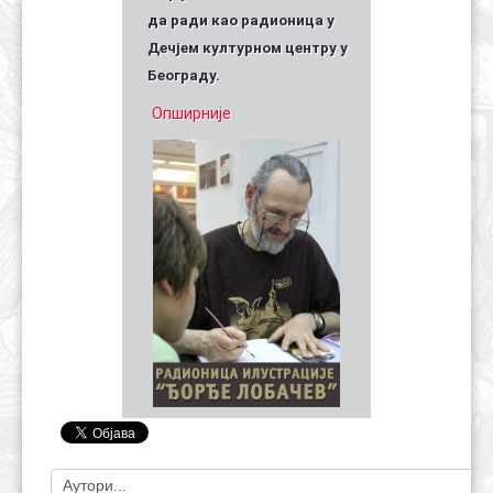
да ради као радионица у
Дечјем културном центру у
Београду.
Опширније