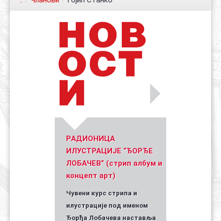
..
/
Чланови
/
Гојић Станко
Контакт
Органи
Хол славе
Уметник стрипа и духа Геза Шетет
In memoriam: Зоран Ковачев
(Биографија и стрипографија)
2025)
PАДИОНИЦА
ИЛУСТРАЦИЈЕ “ЂОРЂЕ
ЛОБАЧЕВ” (стрип албум и
концепт арт)
Чувени курс стрипа и
илустрације под именом
Ђорђа Лобачева наставља