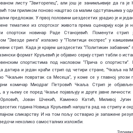
ваном листу “Звиторепец”, али још је занимљивије да га је
ић том приликом поново нацртао са малим одступањима у од
ални предложак. У првој половини шездесетих урадио је и једа
ене тематике из спортског живота према сценарију који је 
ти спортски новинар Раде Станојевић. Поменути стрип 
ом “Звезде ринга” излазио у “Политици експрес” у каишеви
евни стрип. Када је крајем шездесетих “Политикин забавник”
азински формат Круљевић је објавио серију стрип табли о ист
ловенским спортистима под насловом “Прича о спортисти”. 
а датира и један краћи стрип од четири стране, “Чкаља на М
о “Чкаљин повратак са Месеца“, у коме се у главној улози 
арни комичар Миодраг Петровић Чкаља. Стрип је објављен
, а у њему се поред Чкаље појављују и друге јавне личности:
Орловић, Јован Шчекић, Каменко Катић, Миливој Југин
есетих година Новица Круљевић напушта рад на стрипу и ок
ајном сликарству. И на том пољу остварио је запажене резу
ведочи неколико самосталних изложби.
Здравк