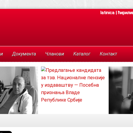
latinica
|
ћирили
си
Документа
Чланови
Каталог
Контакт