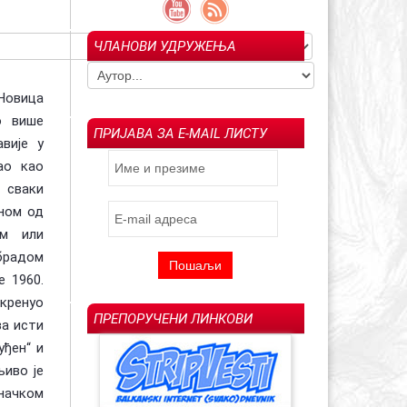
ЧЛАНОВИ УДРУЖЕЊА
гољуб Арсенијевић –
Ин мемориам: Драгољуб "Драган" М.
023)
Савић (1957-2022)
Испраћај Ла
 Новица
о више
ПРИЈАВА ЗА E-MAIL ЛИСТУ
вије у
ао као
 сваки
дном од
ом или
радом
е 1960.
кренуо
ПРЕПОРУЧЕНИ ЛИНКОВИ
за исти
уђен“ и
љиво је
начком