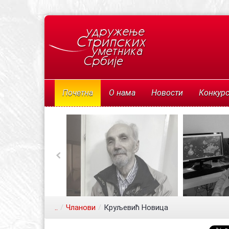
Почетна
О нама
Новости
Конкур
..
/
Чланови
/
Круљевић Новица