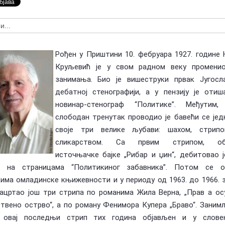
Предлагање кандидата за тзв.
оран Ковачевић (1955-
Националне пензије у издаваштву —
У сећање: Бо
Посебна признања Владе Репу…
Маки (1955-2
Рођен у Приштини 10. фебруара 1927. године
Круљевић је у свом радном веку промени
занимања. Био је вишеструки првак Југосла
дебатној стенографији, а у пензију је отиш
новинар-стенограф “Политике”. Међутим,
слободан тренутак проводио је бавећи се је
своје три велике љубави: шахом, стрип
сликарством. Са првим стрипом, об
источњачке бајке „Рибар и џин“, дебитовао ј
е на страницама “Политикиног забавника”. Потом се о
има омладинске књижевности и у периоду од 1963. до 1966. 
ацртао још три стрипа по романима Жила Верна, „Прав а ос
ствено острво“, а по роману Фенимора Купера „Браво“. Заним
 овај последњи стрип тих година објављен и у слове