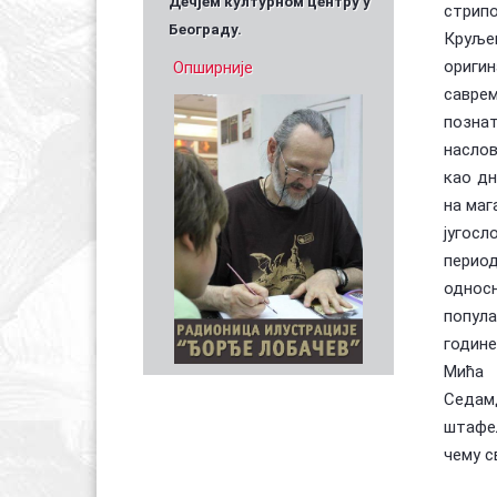
Дечјем културном центру у
стрипо
Београду.
Круљев
оригин
Опширније
саврем
позна
наслов
као дн
на маг
југос
период
односн
попул
године
Мића 
Седамд
штафел
чему с