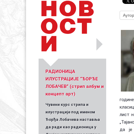
Уметник стрипа и духа Геза Шетет
In memoriam: З
(Биографија и стрипографија)
2025)
PАДИОНИЦА
ИЛУСТРАЦИЈЕ “ЂОРЂЕ
ЛОБАЧЕВ” (стрип албум и
концепт арт)
годин
Чувени курс стрипа и
класиц
илустрације под именом
лист н
Ђорђа Лобачева наставља
„Тајан
да ради као радионица у
да је