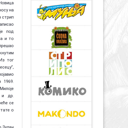
 Новица
носу на
н стрип
написао
је под
ма и то
 прешао
акнутим
Из тог
есецу”,
појавио
 1969.
 Милоје
 и др.
реће се
лтате о
о Зупан