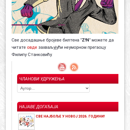
Све досадашње бројеве билтена
"
Z
!
N
"
можете да
читате
овде
захваљујући неуморном прегаоцу
Филипу Станковићу.
ЧЛАНОВИ УДРУЖЕЊА
НАЈАВЕ ДОГАЂАЈА
СВЕ НАЈБОЉЕ У НОВОЈ 2026. ГОДИНИ!