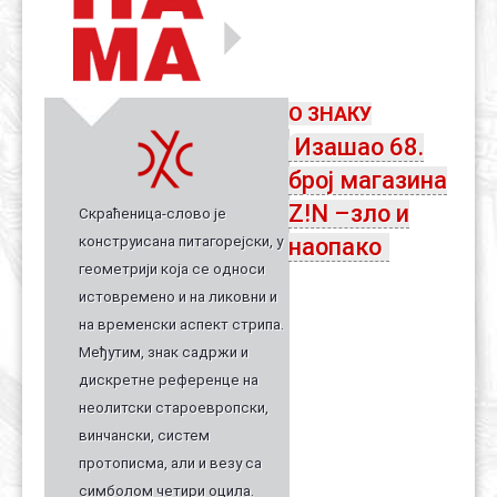
Контакт
Органи
Хол славе
О ЗНАКУ
Изашао 68.
број магазина
Z!N –зло и
Скраћеница-слово је
конструисана питагорејски, у
наопако
геометрији која се односи
истовремено и на ликовни и
на временски аспект стрипа.
Међутим, знак садржи и
дискретне референце на
неолитски староевропски,
винчански, систем
протописма, али и везу са
симболом четири оцила.