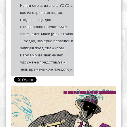
Изнад свега, из знака УСУС-а,
као из стрипског кадра,
гледа нас и једно
стилизовано свечовечије
лице, један мали јунак стрипа
— ведар, намерно безазлен и
зачуђен пред свемиром.
Верујемо да знак нашег
удружења представља и
знак времена које предстоји.