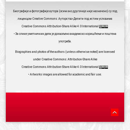
Биографије и фотографије аутора (осим ако другачије није назначено) су под
лиценцом Creative Commons: Ауторство-Делити под истим условима
Creative Commons Attribution-Share Alike 4.0 International
• За слике уметничких дела је дозвољено академско коришћење и поштена
употреба.
Biographies and photos of the authors (unless otherwise noted) are licensed
under Creative Commons: Attribution-Share Alike
Creative Commons Attribution-Share Alike 4.0 International
• Artworks images are allowed for academic and fair use.