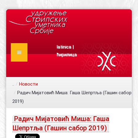
latinica
|
ћирилица
Почетна
О нама
..
/
Новости
Новости
/
Радич Мијатовић Миша: Гаша Шепртља (Гашин сабор
Конкурси
Најава догађаја
2019)
Документа
Ауторски текстови
Радич Мијатовић Миша: Гаша
Чланови
Издања
Статут
Шепртља (Гашин сабор 2019)
Каталог
Правилник
Сарадници