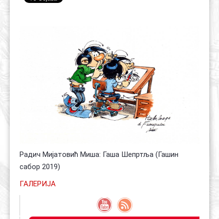
Контакт
Органи
Хол славе
Радич Мијатовић Миша: Гаша Шепртља (Гашин
сабор 2019)
ГАЛЕРИЈА