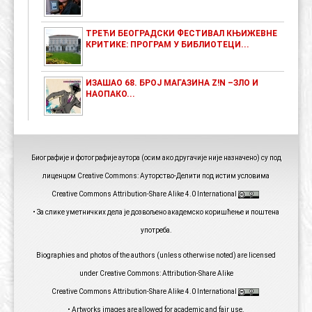
ТРЕЋИ БЕОГРАДСКИ ФЕСТИВАЛ КЊИЖЕВНЕ
КРИТИКЕ: ПРОГРАМ У БИБЛИОТЕЦИ...
ИЗАШАО 68. БРОЈ МАГАЗИНА Z!N –ЗЛО И
НАОПАКО...
Биографије и фотографије аутора (осим ако другачије није назначено) су под
лиценцом Creative Commons: Ауторство-Делити под истим условима
Creative Commons Attribution-Share Alike 4.0 International
• За слике уметничких дела је дозвољено академско коришћење и поштена
употреба.
Biographies and photos of the authors (unless otherwise noted) are licensed
under Creative Commons: Attribution-Share Alike
Creative Commons Attribution-Share Alike 4.0 International
• Artworks images are allowed for academic and fair use.