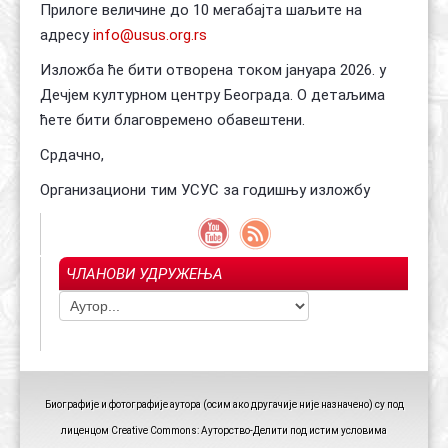
Прилоге величине до 10 мегабајта шаљите на
адресу
info@usus.org.rs
Изложба ће бити отворена током јануара 2026. у
Дечјем културном центру Београда. О детаљима
ћете бити благовремено обавештени.
Срдачно,
Организациони тим УСУС за годишњу изложбу
ЧЛАНОВИ УДРУЖЕЊА
Биографије и фотографије аутора (осим ако другачије није назначено) су под
лиценцом Creative Commons: Ауторство-Делити под истим условима