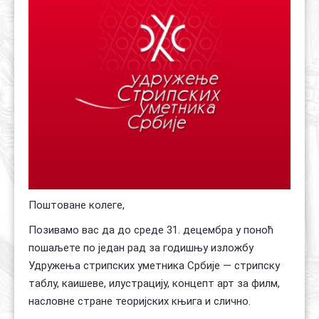
Контакт
Органи
Хол славе
Поштоване колеге,
Позивамо вас да до среде 31. децембра у поноћ
пошаљете по један рад за годишњу изложбу
Удружења стрипских уметника Србије — стрипску
таблу, каишеве, илустрацију, концепт арт за филм,
насловне стране теоријских књига и слично.