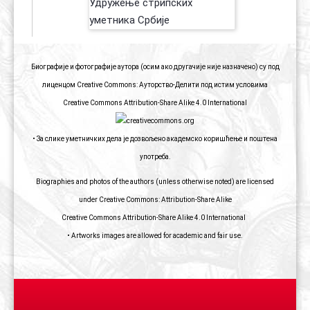
Биографије и фотографије аутора (осим ако другачије није назначено) су под
лиценцом Creative Commons: Ауторство-Делити под истим условима
Creative Commons Attribution-Share Alike 4.0 International
• За слике уметничких дела је дозвољено академско коришћење и поштена
употреба.
Biographies and photos of the authors (unless otherwise noted) are licensed
under Creative Commons: Attribution-Share Alike
Creative Commons Attribution-Share Alike 4.0 International
• Artworks images are allowed for academic and fair use.