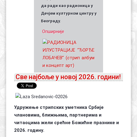
да ради као радионица у
Дечјем културном центру у
Београду.
Опширније
Све најбоље у новој 2026. години!
Удружење стрипских уметника Србије
члановима, ближњима, партнерима и
читаоцима жели срећне Божићне празнике и
2026. годину.