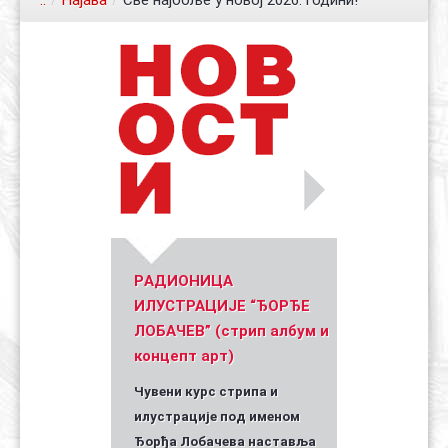
..
/
Најава
/
Све најбоље у новој 2026. години!
Контакт
Органи
Хол славе
Уметник стрипа и духа Геза Шетет
In memoriam: Зоран Ковачев
(Биографија и стрипографија)
2025)
PАДИОНИЦА
ИЛУСТРАЦИЈЕ “ЂОРЂЕ
ЛОБАЧЕВ” (стрип албум и
концепт арт)
Чувени курс стрипа и
илустрације под именом
Ђорђа Лобачева наставља